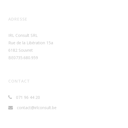
ADRESSE
IRL Consult SRL
Rue de la Libération 15a
6182 Souvret
BE0735.680.959
CONTACT
071 96 44 20
contact@irlconsult.be