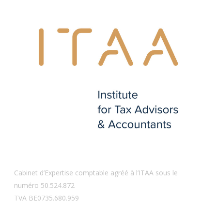
Cabinet d’Expertise comptable agréé à l’ITAA sous le
numéro 50.524.872
TVA BE0735.680.959